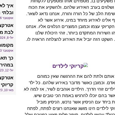
ו משקיעים בו, מטפחים אותו ומספקים ללקוחות
איך לא
ם ושלווים בערב האירוע שלהם. ולהשקיע את הכוח
ובלתי 
 שימת הלב של כל הורה והורה, אנחנו נדאג לשאר.
אוקטובר 16, 2024
לינו לאירוע מיוחד במינו, אירוע אשר לא
אטרקצי
ריוקי עצמו וכמובן המוצרים הנלווים אליו. אנחנו
לבת מצ
ו השירות המתקדם ביותר, זוהי היכולת שלנו
יולי 8, 2024
 השקט הזה יוביל את האירוע להצלחה הראויה לו.
מקומות
אוקטובר 3, 2023
כך תאר
במהירו
יולי 12, 2023
בין אותם ולתת להם את ההרגשה שאין כמוהם
אטרקצ
ם. וכמובן כאשר מדובר באירוע שלהם. כל ילד
קריוקי
דים זוהי הדרך. הילדים אוהבים לשיר, אז למה לא
מאי 10, 2023
 בהם יוכלו להרגיש באמת הכי טובים שיש.
יחד עם הניסיון אשר נרכש, הניסיון מוביל
קי לילדים הינו מושג שאנחנו רוצים לפתח, לפתח
גיל? עכשיו לילדים. תומר פלוס מציע בפניכם שלל