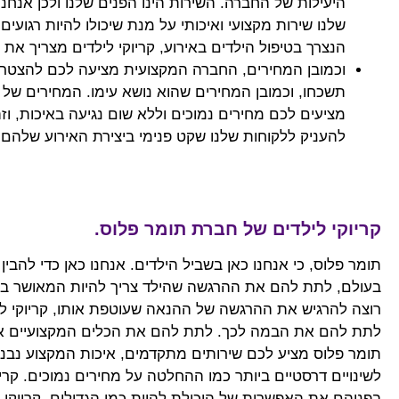
היעילות של החברה. השירות הינו הפנים שלנו ולכן אנחנ
שלנו שירות מקצועי ואיכותי על מנת שיכולו להיות רגועי
הנצרך בטיפול הילדים באירוע, קריוקי לילדים מצריך את
וכמובן המחירים, החברה המקצועית מציעה לכם להצטרף א
תשכחו, וכמובן המחירים שהוא נושא עימו. המחירים של הק
מציעים לכם מחירים נמוכים וללא שום נגיעה באיכות, וזה
להעניק ללקוחות שלנו שקט פנימי ביצירת האירוע שלהם.
קריוקי לילדים של חברת תומר פלוס.
תומר פלוס, כי אנחנו כאן בשביל הילדים. אנחנו כאן כדי לה
בעולם, לתת להם את ההרגשה שהילד צריך להיות המאושר באד
רוצה להרגיש את ההרגשה של ההנאה שעוטפת אותו, קריוקי ליל
לתת להם את הבמה לכך. לתת להם את הכלים המקצועיים אשר
תומר פלוס מציע לכם שירותים מתקדמים, איכות המקצוע נבנת ב
לשינויים דרסטיים ביותר כמו ההחלטה על מחירים נמוכים. קריו
בפניהם את האפשרות של היכולת להיות כמו הגדולים, קריוקי ר