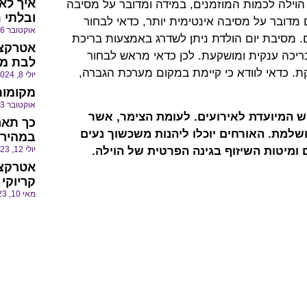
איך לא
הוילה לכמות המוזמנים, במידה ומדובר על מסיבה
ובלתי 
ם מדובר על מסיבה אינטימית יותר, כדאי לבחור
אוקטובר 16, 2024
ם. מסיבת יום הולדת ניתן לשדרג באמצעות בריכת
אטרקצי
ריכה ענקית ומושקעת. לכן כדאי מראש לבחור
לבת מצ
קת. כדאי לוודא כי קיימת במקום מערכת הגברה,
יולי 8, 2024
מקומות
אוקטובר 3, 2023
פש המיועדת לאירועים. לעומת הצימר, אשר
כך תאר
שלמת. האורחים יוכלו ליהנות משכשוך נעים
במהירו
יולי 12, 2023
ומיטות השיזוף בגינה הפרטית של הוילה.
אטרקצ
קריוקי
מאי 10, 2023