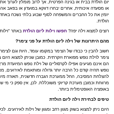
יום הולדת בבית או בגינה הפרטית, אך לרוב מומלץ לערוך את 
או מסעדה איכותית, אחרים יבחרו דווקא במועדון או בפאב אה
יזמין את כל החברים והמשפחה לסוף שבוע בלתי נשכח באחד ה
הולדת.
רוצים למצוא וילה יפה?
חפשו וילות ליום הולדת
באתר "וילות 
מהם היתרונות של וילה ליום הולדת על פני צימר?
חשוב להבין כי כבודו של הצימר במקומו עומד, היות וגם לצימר 
צימר לוילת נופש מפוארת ויוקרתית. כמובן שניתן למצוא היום 
הם אינם מגיעים אפילו לקרסוליים של וילת נופש המיועדת מראש
נופש תהיה קודם כל הרבה יותר גדולה ומותאמת לאירועים, מא
להצלחת המסיבה, החל ממערכת הגברה חדשנית, תאורה מיוחד
מרווחת וכמובן מערכת קריוקי משוכללת. לכן, אין ספק כי מי ש
באופציה האופטימלית ביותר.
טיפים לבחירת וילה ליום הולדת
היום ניתן למצוא בשוק מגוון רחב ומגוון של וילות לאירועים. לכ