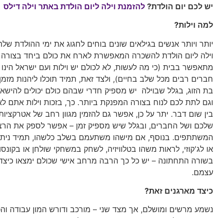
יש לכם יום הולדת?
להזמנת וילה ליום הולדת באתר וילה דילס
למה וילות?
יותר ויותר אנשים בגילאים שונים בוחים לחגוג את ימי ההולדת ש
וילה ליום הולדת להשכרה המאפשרת לארח את כולם ביחד בצורה
מתאפשר בבית (כי מה לעשות, לא לכולם יש וילות ועם ישראל הינו ע
חברים רבים מכל שלב בחיים), ולצד זאת, תמיד תוכלו ליהנות מזמן 
בת הזוג, בגלל שבוילה יש מספיק חדרי שבהם כולם יכולים להישא
וגם לתת לכם לנוח בצורה המפנקת ביותר. כך, בזכות וילות אתם ל
בין שום דבר. יתר על כן, אפשר גם להזמין מגוון רחב של אטרקציו
שלכם ושל החברים, ובגלל שיש מספיק זמן – אפשר לספק את הרצו
המשתתפים. בנוסף, אם מישהו משתעמם בשלב כלשהו, תמיד ניתן
או לג'קוזי, לראות משהו בטלוויזיה, לשחק במשחקי שולחן או בקונס
בשורה התחתונה – יש כל כך הרבה מרחב אישי שכולם ימצאו כיצד
עצמם.
כיצד מארגנים זאת?
נשמע מרשים ומושלם, אך מצד שני – מורכב ודורש המון עבודה וה