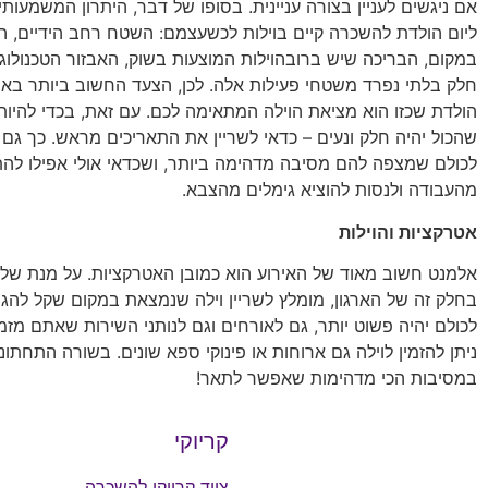
אם ניגשים לעניין בצורה עניינית. בסופו של דבר, היתרון המשמעותי
ליום הולדת להשכרה קיים בוילות לכשעצמם: השטח רחב הידיים, ה
במקום, הבריכה שיש ברובהוילות המוצעות בשוק, האבזור הטכנולוג
חלק בלתי נפרד משטחי פעילות אלה. לכן, הצעד החשוב ביותר בארג
הולדת שכזו הוא מציאת הוילה המתאימה לכם. עם זאת, בכדי להיות
שהכול יהיה חלק ונעים – כדאי לשריין את התאריכים מראש. כך גם 
לכולם שמצפה להם מסיבה מדהימה ביותר, ושכדאי אולי אפילו להת
מהעבודה ולנסות להוציא גימלים מהצבא.
אטרקציות והוילות
אלמנט חשוב מאוד של האירוע הוא כמובן האטרקציות. על מנת שלא 
בחלק זה של הארגון, מומלץ לשריין וילה שנמצאת במקום שקל להגיע
לכולם יהיה פשוט יותר, גם לאורחים וגם לנותני השירות שאתם מזמי
ניתן להזמין לוילה גם ארוחות או פינוקי ספא שונים. בשורה התחתונ
במסיבות הכי מדהימות שאפשר לתאר!
קריוקי
ציוד קריוקי להשכרה