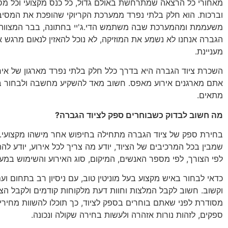
מאחורי כל הרצאה שמתרחשת באולם גדול, כל כנס מקצועי וכל מס
וברכות. הוא חלק בלתי נפרד ממערכת הקריוקי שהופכת את המסי
משעממת ומהמערכת שבה משתמש הדי.ג'יי בחתונה, בבר המצווה א
הגברה אנחנו לא נשמע את המוזיקה, לא נוכל להאזין לנאום מרגש 
מעניינת.
השכרת ציוד הגברה היא בדרך כלל חלק בלתי נפרד מארגון של איר
אתם מארגנים אירוע מאפס. חשוב מאד להשקיע מחשבה ולבחור ב
מתאים.
מה חשוב לבדוק כשבוחרים ספק לציוד הגברה?
בחירת ספק של ציוד הגברה מתחילה בחיפוש אחר מישהו מקצועי. 
שמבין בכל המרכיבים של הציוד, יודע מה צריך לכל אירוע, יודע לה
לפי הצורך, לפי מספר האנשים, המיקום, סוג האירוע והשימוש במ
כדאי לבחור באיש מקצוע בעל מוניטין טוב, עם ניסיון רב בתחום וע
וקשוב. חשוב לקבל המלצות וחוות דעת מלקוחות קודמים ולקבל הצ
מסודרת לפני שאתם בוחרים בספק לציוד, כך תוכלו להשוות מחירי
ספקים, לזהות נורות אזהרה ולעשות בחירה שקולה ונכונה.